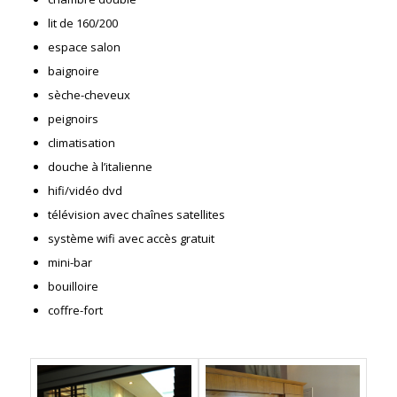
lit de 160/200
espace salon
baignoire
sèche-cheveux
peignoirs
climatisation
douche à l’italienne
hifi/vidéo dvd
télévision avec chaînes satellites
système wifi avec accès gratuit
mini-bar
bouilloire
coffre-fort