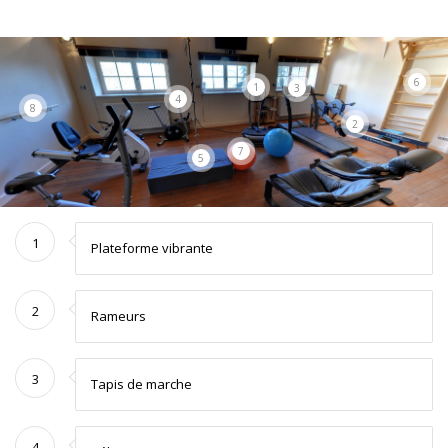
6
1
3
4
8
2
7
5
1
Plateforme vibrante
2
Rameurs
3
Tapis de marche
4